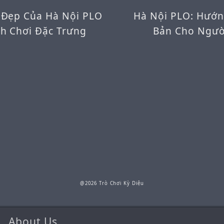
 Đẹp Của Hà Nội PLO
Hà Nội PLO: Hướ
h Chơi Đặc Trưng
Bản Cho Ngườ
@2026 Trò Chơi Kỳ Diệu
s
About Us